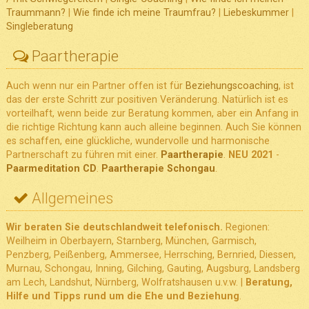
Traummann?
|
Wie finde ich meine Traumfrau?
|
Liebeskummer
|
Singleberatung
Paartherapie
Auch wenn nur ein Partner offen ist für
Beziehungscoaching
, ist
das der erste Schritt zur positiven Veränderung. Natürlich ist es
vorteilhaft, wenn beide zur Beratung kommen, aber ein Anfang in
die richtige Richtung kann auch alleine beginnen. Auch Sie können
es schaffen, eine glückliche, wundervolle und harmonische
Partnerschaft zu führen mit einer.
Paartherapie
.
NEU 2021
-
Paarmeditation CD
.
Paartherapie Schongau
.
Allgemeines
Wir beraten Sie deutschlandweit telefonisch.
Regionen:
Weilheim in Oberbayern, Starnberg, München, Garmisch,
Penzberg, Peißenberg, Ammersee, Herrsching, Bernried, Diessen,
Murnau, Schongau, Inning, Gilching, Gauting, Augsburg, Landsberg
am Lech, Landshut, Nürnberg, Wolfratshausen u.v.w. |
Beratung,
Hilfe und Tipps rund um die Ehe und Beziehung
.