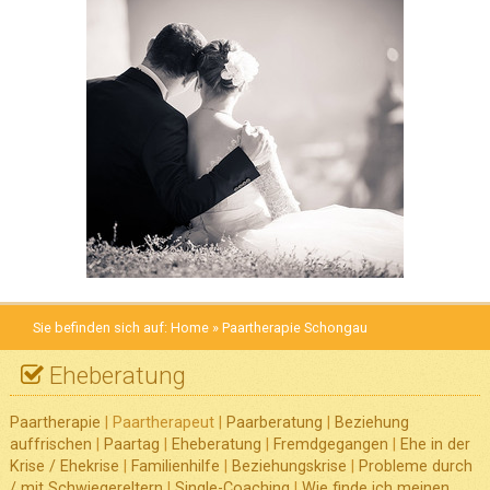
Sie befinden sich auf:
Home
» Paartherapie Schongau
Eheberatung
Paartherapie
| Paartherapeut |
Paarberatung
|
Beziehung
auffrischen
|
Paartag
|
Eheberatung
|
Fremdgegangen
|
Ehe in der
Krise / Ehekrise
|
Familienhilfe
|
Beziehungskrise
|
Probleme durch
/ mit Schwiegereltern
|
Single-Coaching
|
Wie finde ich meinen